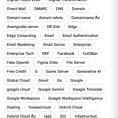
Direct Mail
DMARC
DNS
Domain
Domain name
domain whois
Domainname คือ
downgrade server
DR Site
Edge
Edge Computing
Email
Email Authentication
Email Marketing
Email Server
Enterprise
Enterprise Tech
ERP
Facebook
Fail2Ban
Fake OpenAI
Figma Sites
File Server
Free Credit
G
Game Server
Gerenative AI
Global Cloud
Gmail
Go
Google
google cloud
Google Gemini
Google Translate
Google Workspace
Google Workspace Intelligence
Hosting
huaweicloud
Hybrid Cloud
Hybrid Cloud คือ
IaaS
IDC
Infastructure