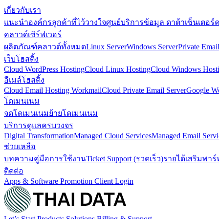
เกี่ยวกับเรา
แนะนำองค์กร
ลูกค้าที่ไว้วางใจ
ศูนย์บริการข้อมูล ดาต้าเซ็นเตอร์
ค
คลาวด์เซิร์ฟเวอร์
ผลิตภัณฑ์คลาวด์ทั้งหมด
Linux Server
Windows Server
Private Emai
เว็บโฮสติ้ง
Cloud WordPress Hosting
Cloud Linux Hosting
Cloud Windows Host
อีเมล์โฮสติ้ง
Cloud Email Hosting Workmail
Cloud Private Email Server
Google Wo
โดเมนเนม
จดโดเมนเนม
ย้ายโดเมนเนม
บริการดูแลครบวงจร
Digital Transformation
Managed Cloud Services
Managed Email Servi
ช่วยเหลือ
บทความ
คู่มือการใช้งาน
Ticket Support (รวดเร็ว)
รายได้เสริม
พาร์
ติดต่อ
Apps & Software
Promotion
Client Login
Let’s Start
Products
Solutions
Billing & Support