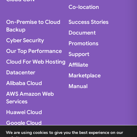
Co-location
On-Premise to Cloud
Success Stories
Backup
Document
Cyber Security
Promotions
Our Top Performance
Support
Cloud For Web Hosting
Affiliate
Datacenter
Marketplace
Alibaba Cloud
Manual
AWS Amazon Web
Services
Huawei Cloud
Google Cloud
We are using cookies to give you the best experience on our
Microsoft Azure