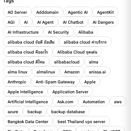
Tags
AD Server
Adddomain
Agentic AI
AgentKit
AGI
AI
AI Agent
AI Chatbot
AI Dangers
AI Infrastructure
AI Security
Alibaba
alibaba cloud ข้อดี ข้อเสีย
alibaba cloud ค่าบริการ
alibaba cloud คืออะไร
Alibaba Cloud จุดเด่น
alibaba cloud ดีไหม
alibabacloud
alma
alma linux
almalinux
Amazon
anissa.ai
Anthropic
Anti-Spam Gateway
Apple
Apple Intelligence
Application Server
Artificial Intelligence
Ask.com
Automation
aws
azure
backup
backup database
Bangkok Data Center
best Thailand vps server