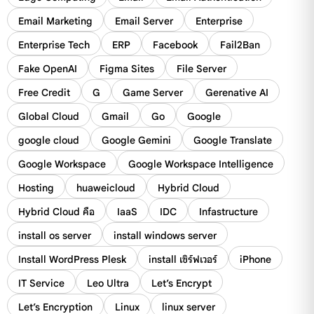
Email Marketing
Email Server
Enterprise
Enterprise Tech
ERP
Facebook
Fail2Ban
Fake OpenAI
Figma Sites
File Server
Free Credit
G
Game Server
Gerenative AI
Global Cloud
Gmail
Go
Google
google cloud
Google Gemini
Google Translate
Google Workspace
Google Workspace Intelligence
Hosting
huaweicloud
Hybrid Cloud
Hybrid Cloud คือ
IaaS
IDC
Infastructure
install os server
install windows server
Install WordPress Plesk
install เซิร์ฟเวอร์
iPhone
IT Service
Leo Ultra
Let’s Encrypt
Let’s Encryption
Linux
linux server