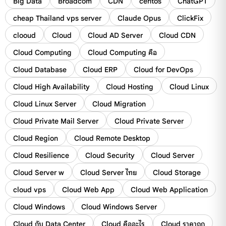
Big Data
Broadcom
CDN
centos
ChatGPT
cheap Thailand vps server
Claude Opus
ClickFix
clooud
Cloud
Cloud AD Server
Cloud CDN
Cloud Computing
Cloud Computing คือ
Cloud Database
Cloud ERP
Cloud for DevOps
Cloud High Availability
Cloud Hosting
Cloud Linux
Cloud Linux Server
Cloud Migration
Cloud Private Mail Server
Cloud Private Server
Cloud Region
Cloud Remote Desktop
Cloud Resilience
Cloud Security
Cloud Server
Cloud Server w
Cloud Server ไทย
Cloud Storage
cloud vps
Cloud Web App
Cloud Web Application
Cloud Windows
Cloud Windows Server
Cloud กับ Data Center
Cloud คืออะไร
Cloud ราคาถูก