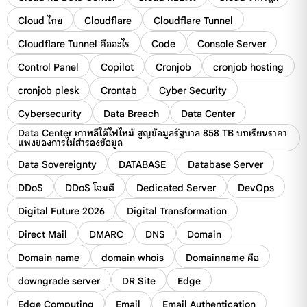
Cloud ไทย
Cloudflare
Cloudflare Tunnel
Cloudflare Tunnel คืออะไร
Code
Console Server
Control Panel
Copilot
Cronjob
cronjob hosting
cronjob plesk
Crontab
Cyber Security
Cybersecurity
Data Breach
Data Center
Data Center เกาหลีใต้ไฟไหม้ สูญข้อมูลรัฐบาล 858 TB บทเรียนราคา
แพงของการไม่สำรองข้อมูล
Data Sovereignty
DATABASE
Database Server
DDoS
DDoS โจมตี
Dedicated Server
DevOps
Digital Future 2026
Digital Transformation
Direct Mail
DMARC
DNS
Domain
Domain name
domain whois
Domainname คือ
downgrade server
DR Site
Edge
Edge Computing
Email
Email Authentication