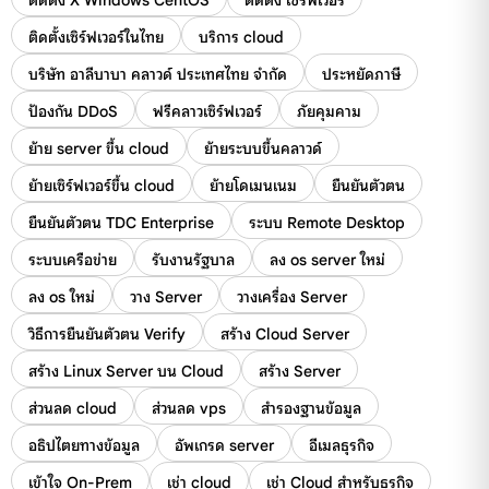
ติดตั้งเซิร์ฟเวอร์ในไทย
บริการ cloud
บริษัท อาลีบาบา คลาวด์ ประเทศไทย จำกัด
ประหยัดภาษี
ป้องกัน DDoS
ฟรีคลาวเซิร์ฟเวอร์
ภัยคุมคาม
ย้าย server ขึ้น cloud
ย้ายระบบขึ้นคลาวด์
ย้ายเซิร์ฟเวอร์ขึ้น cloud
ย้ายโดเมนเนม
ยืนยันตัวตน
ยืนยันตัวตน TDC Enterprise
ระบบ Remote Desktop
ระบบเครือข่าย
รับงานรัฐบาล
ลง os server ใหม่
ลง os ใหม่
วาง Server
วางเครื่อง Server
วิธีการยืนยันตัวตน Verify
สร้าง Cloud Server
สร้าง Linux Server บน Cloud
สร้าง Server
ส่วนลด cloud
ส่วนลด vps
สำรองฐานข้อมูล
อธิปไตยทางข้อมูล
อัพเกรด server
อีเมลธุรกิจ
เข้าใจ On-Prem
เช่า cloud
เช่า Cloud สำหรับธุรกิจ