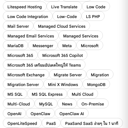
Litespeed Hosting
Live Translate
Low Code
Low Code Integration
Low-Code
LS PHP
Mail Server
Managed Cloud Services
Managed Email Services
Managed Services
MariaDB
Messenger
Meta
Microsoft
Microsoft 365
Microsoft 365 Copilot
Microsoft 365 เตรียมอัปเดตใหญ่ให้ Teams
Microsoft Exchange
Migrate Server
Migration
Migration Server
Mini X Windows
MongoDB
MS SQL
MS SQL Express
Multi Cloud
Multi-Cloud
MySQL
News
On-Premise
OpenAI
OpenClaw
OpenClaw AI
OpenLiteSpeed
PaaS
PaaSand SaaS ง่ายๆ ใน 1 นาที