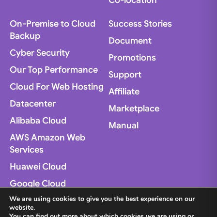
On-Premise to Cloud
Success Stories
Backup
Document
Cyber Security
Promotions
Our Top Performance
Support
Cloud For Web Hosting
Affiliate
Datacenter
Marketplace
Alibaba Cloud
Manual
AWS Amazon Web
Services
Huawei Cloud
Google Cloud
We are using cookies to give you the best experience on our
Microsoft Azure
website.
You can find out more about which cookies we are using or