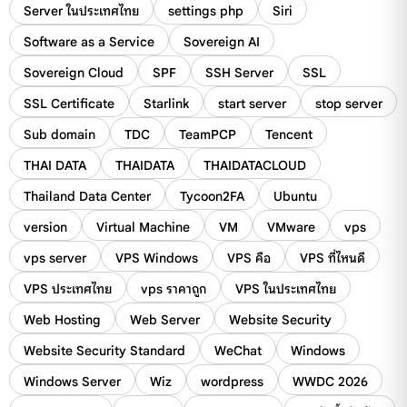
Server ในประเทศไทย
settings php
Siri
Software as a Service
Sovereign AI
Sovereign Cloud
SPF
SSH Server
SSL
SSL Certificate
Starlink
start server
stop server
Sub domain
TDC
TeamPCP
Tencent
THAI DATA
THAIDATA
THAIDATACLOUD
Thailand Data Center
Tycoon2FA
Ubuntu
version
Virtual Machine
VM
VMware
vps
vps server
VPS Windows
VPS คือ
VPS ที่ไหนดี
VPS ประเทศไทย
vps ราคาถูก
VPS ในประเทศไทย
Web Hosting
Web Server
Website Security
Website Security Standard
WeChat
Windows
Windows Server
Wiz
wordpress
WWDC 2026