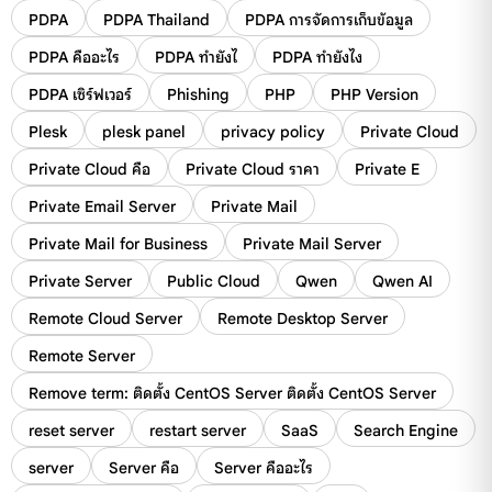
PDPA
PDPA Thailand
PDPA การจัดการเก็บข้อมูล
PDPA คืออะไร
PDPA ทำยังไ
PDPA ทำยังไง
PDPA เซิร์ฟเวอร์
Phishing
PHP
PHP Version
Plesk
plesk panel
privacy policy
Private Cloud
Private Cloud คือ
Private Cloud ราคา
Private E
Private Email Server
Private Mail
Private Mail for Business
Private Mail Server
Private Server
Public Cloud
Qwen
Qwen AI
Remote Cloud Server
Remote Desktop Server
Remote Server
Remove term: ติดตั้ง CentOS Server ติดตั้ง CentOS Server
reset server
restart server
SaaS
Search Engine
server
Server คือ
Server คืออะไร