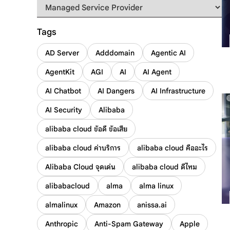
Tags
AD Server
Adddomain
Agentic AI
AgentKit
AGI
AI
AI Agent
AI Chatbot
AI Dangers
AI Infrastructure
AI Security
Alibaba
alibaba cloud ข้อดี ข้อเสีย
alibaba cloud ค่าบริการ
alibaba cloud คืออะไร
Alibaba Cloud จุดเด่น
alibaba cloud ดีไหม
alibabacloud
alma
alma linux
almalinux
Amazon
anissa.ai
Anthropic
Anti-Spam Gateway
Apple