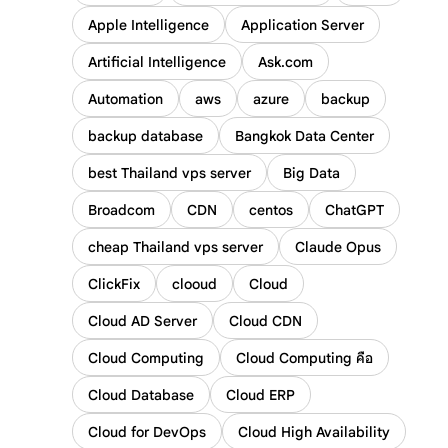
Apple Intelligence
Application Server
Artificial Intelligence
Ask.com
Automation
aws
azure
backup
backup database
Bangkok Data Center
best Thailand vps server
Big Data
Broadcom
CDN
centos
ChatGPT
cheap Thailand vps server
Claude Opus
ClickFix
clooud
Cloud
Cloud AD Server
Cloud CDN
Cloud Computing
Cloud Computing คือ
Cloud Database
Cloud ERP
Cloud for DevOps
Cloud High Availability