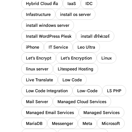
Hybrid Cloud คือ
IaaS
IDC
Infastructure
install os server
install windows server
Install WordPress Plesk
install เซิร์ฟเวอร์
iPhone
IT Service
Leo Ultra
Let’s Encrypt
Let’s Encryption
Linux
linux server
Litespeed Hosting
Live Translate
Low Code
Low Code Integration
Low-Code
LS PHP
Mail Server
Managed Cloud Services
Managed Email Services
Managed Services
MariaDB
Messenger
Meta
Microsoft