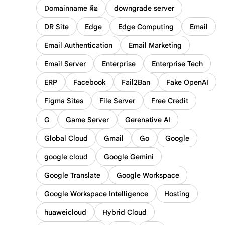
Domainname คือ
downgrade server
DR Site
Edge
Edge Computing
Email
Email Authentication
Email Marketing
Email Server
Enterprise
Enterprise Tech
ERP
Facebook
Fail2Ban
Fake OpenAI
Figma Sites
File Server
Free Credit
G
Game Server
Gerenative AI
Global Cloud
Gmail
Go
Google
google cloud
Google Gemini
Google Translate
Google Workspace
Google Workspace Intelligence
Hosting
huaweicloud
Hybrid Cloud