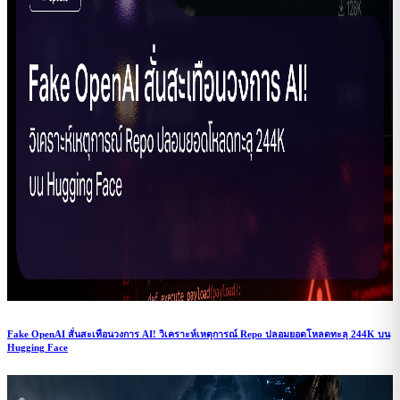
Fake OpenAI สั่นสะเทือนวงการ AI! วิเคราะห์เหตุการณ์ Repo ปลอมยอดโหลดทะลุ 244K บน
Hugging Face