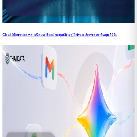
Cloud Migration ทลายบิลมหาโหด! กลยุทธ์ย้ายสู่ Private Server ลดต้นทุน 50%