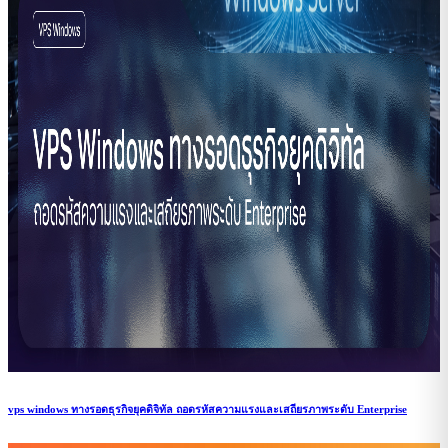
vps windows ทางรอดธุรกิจยุคดิจิทัล ถอดรหัสความแรงและเสถียรภาพระดับ Enterprise