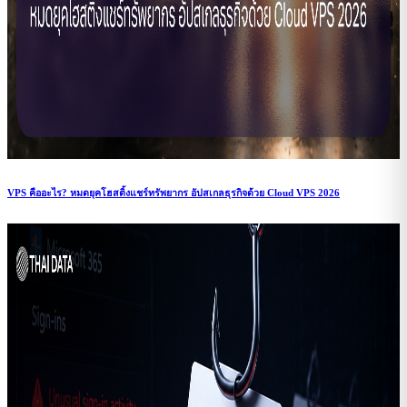
VPS คืออะไร? หมดยุคโฮสติ้งแชร์ทรัพยากร อัปสเกลธุรกิจด้วย Cloud VPS 2026