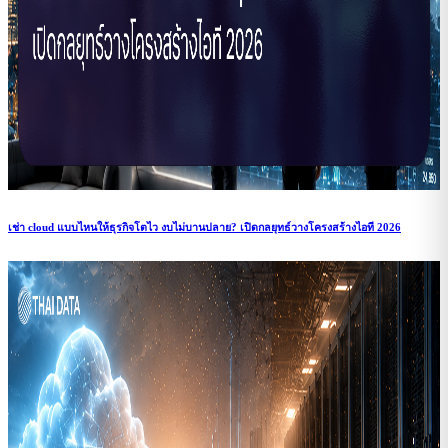
เช่า cloud แบบไหนให้ธุรกิจโตไว งบไม่บานปลาย? เปิดกลยุทธ์วางโครงสร้างไอที 2026