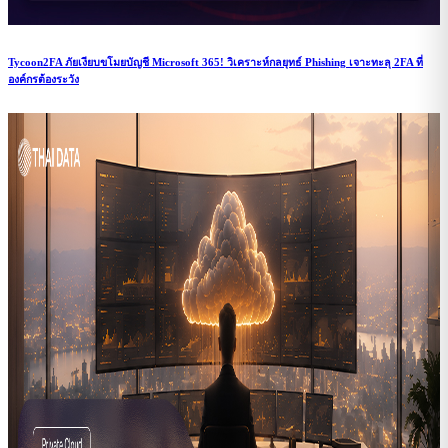
Tycoon2FA ภัยเงียบขโมยบัญชี Microsoft 365! วิเคราะห์กลยุทธ์ Phishing เจาะทะลุ 2FA ที่
องค์กรต้องระวัง