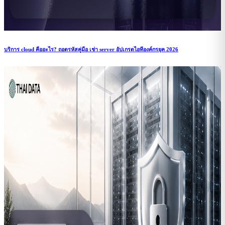
บริการ cloud คืออะไร? ถอดรหัสคู่มือ เช่า server อัปเกรดไอทีองค์กรยุค 2026