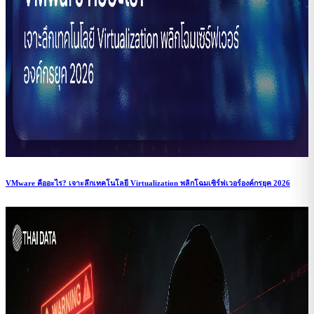
VMware คืออะไร? เจาะลึกเทคโนโลยี Virtualization พลิกโฉมเซิร์ฟเวอร์องค์กรยุค 2026