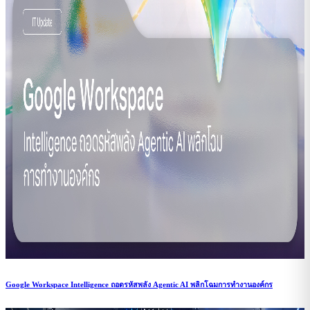
Google Workspace Intelligence ถอดรหัสพลัง Agentic AI พลิกโฉมการทำงานองค์กร