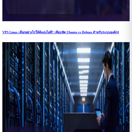
VPS Linux เลือกอย่างไรให้คุ้มงบไอที? เทียบชัด Ubuntu vs Debian สำหรับระบบองค์กร