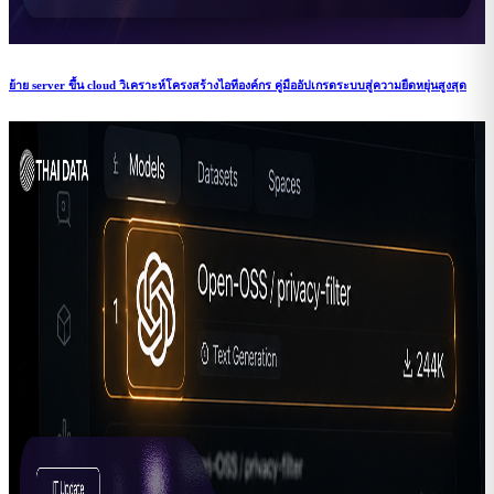
ย้าย server ขึ้น cloud วิเคราะห์โครงสร้างไอทีองค์กร คู่มืออัปเกรดระบบสู่ความยืดหยุ่นสูงสุด