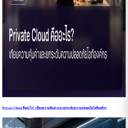
Private Cloud คืออะไร? เทียบความคุ้มค่าและยกระดับความปลอดภัยไอทีองค์กร