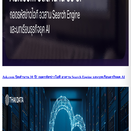
Ask.com ปิดตำนาน 30 ปี! ถอดรหัสข่าวไอที อวสาน Search Engine และบทเรียนธุรกิจยุค AI