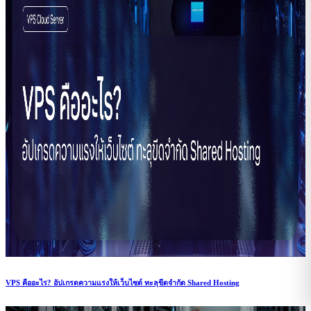
VPS คืออะไร? อัปเกรดความแรงให้เว็บไซต์ ทะลุขีดจำกัด Shared Hosting