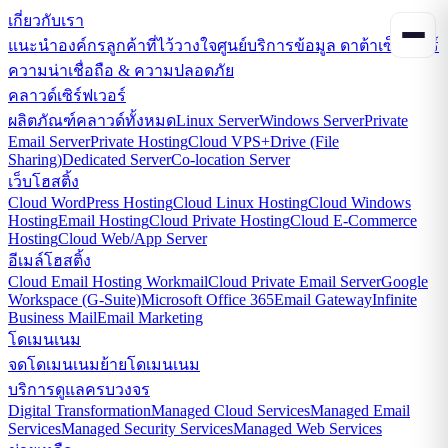
เกี่ยวกับเรา
แนะนำองค์กร
ลูกค้าที่ไว้วางใจ
ศูนย์บริการข้อมูล ดาต้าเซ็นเตอร์
ความน่าเชื่อถือ & ความปลอดภัย
คลาวด์เซิร์ฟเวอร์
ผลิตภัณฑ์คลาวด์ทั้งหมด
Linux Server
Windows Server
Private
Email Server
Private Hosting
Cloud VPS+
Drive (File
Sharing)
Dedicated Server
Co-location Server
เว็บโฮสติ้ง
Cloud WordPress Hosting
Cloud Linux Hosting
Cloud Windows
Hosting
Email Hosting
Cloud Private Hosting
Cloud E-Commerce
Hosting
Cloud Web/App Server
อีเมล์โฮสติ้ง
Cloud Email Hosting Workmail
Cloud Private Email Server
Google
Workspace (G-Suite)
Microsoft Office 365
Email Gateway
Infinite
Business Mail
Email Marketing
โดเมนเนม
จดโดเมนเนม
ย้ายโดเมนเนม
บริการดูแลครบวงจร
Digital Transformation
Managed Cloud Services
Managed Email
Services
Managed Security Services
Managed Web Services